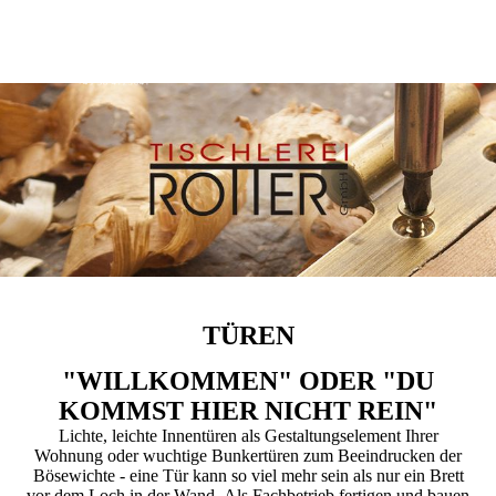
TÜREN
"WILLKOMMEN" ODER "DU
KOMMST HIER NICHT REIN"
Lichte, leichte Innentüren als Gestaltungselement Ihrer
Wohnung oder wuchtige Bunkertüren zum Beeindrucken der
Bösewichte - eine Tür kann so viel mehr sein als nur ein Brett
vor dem Loch in der Wand.
Als Fachbetrieb fertigen und bauen