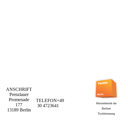
Laden05
ANSCHRIFT
Prenzlauer
Promenade
TELEFON
+49
tischlereirottergmbh@t-
Meisterbetrieb der
177
30 4723641
online.de
Berliner
13189 Berlin
Tischlerinnung