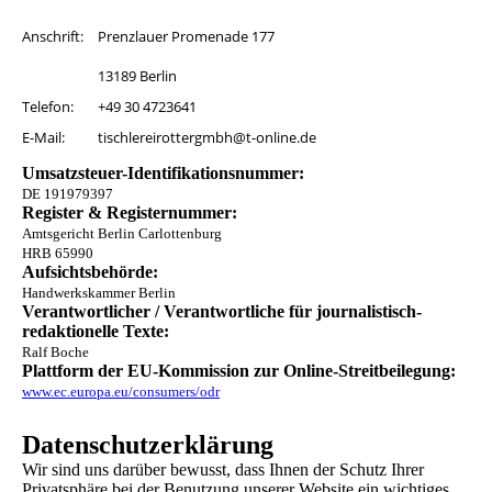
Anschrift:
Prenzlauer Promenade 177
13189 Berlin
Telefon:
+49 30 4723641
E-Mail:
tischlereirottergmbh@t-online.de
Umsatzsteuer-Identifikationsnummer:
DE 191979397
Register & Registernummer:
Amtsgericht Berlin Carlottenburg
HRB 65990
Aufsichtsbehörde:
Handwerkskammer Berlin
Verantwortlicher / Verantwortliche für journalistisch-
redaktionelle Texte:
Ralf Boche
Plattform der EU-Kommission zur Online-Streitbeilegung:
www.ec.europa.eu/consumers/odr
Datenschutz­erklärung
Wir sind uns darüber bewusst, dass Ihnen der Schutz Ihrer
Privatsphäre bei der Benutzung unserer Website ein wichtiges