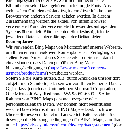
Buchungssysteme) oder z.B. Schriften und technische
Bibliotheken sein. Dazu gehören auch Google Fonts. Aus
technischen Gründen erfolgt dies, indem diese Inhalte vom
Browser von anderen Servern geladen werden. In diesem
Zusammenhang werden die aktuell von Ihrem Browser
verwendete IP und der verwendete Browser des anfragenden
Systems übermittelt. Bitte beachten Sie diesbezüglich die
jeweiligen Datenschutzerklärungen der Drittanbieter.
Routenplaner
Wir verwenden Bing Maps von Microsoft auf unserer Webseite,
um Ihnen einen interaktiven Routenplaner zur Verfügung zu
stellen. Beim Nutzen dieses Service erklären Sie sich damit
einverstanden, dass Daten gemäß der Bing Maps
Nutzungsbedingungen (
https://www.microsoft.com/en-
us/maps/product/terms
) verarbeitet werden.
Sofern Sie die Karte nutzen, z.B. durch Anklicken unserer dort
aufgeführten Standorte, erfassen wir von Ihnen keinerlei Daten.
Ggf. erfasst jedoch das Unternehmen Microsoft Corporation,
One Microsoft Way, Redmond, WA 98052-6399 USA im
Rahmen von BING Maps personenbezogene oder
personenbeziehbare Daten. Wir können nicht beeinflussen
welche Daten Microsoft mit BING Maps erfasst, noch wie
Microsoft diese verarbeitet und auswertet. Bitte beachten Sie
deswegen die Nutzungsbedingungen für BING Maps, abrufbar
unter
https://privacy.microsoft.com/de-de/privacystatement/
(dort